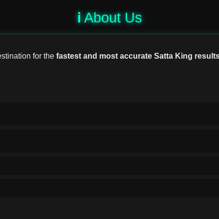
ℹ️ About Us
tination for the
fastest and most accurate Satta King result