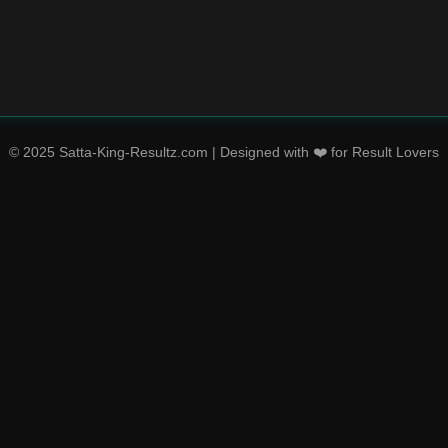
© 2025 Satta-King-Resultz.com | Designed with ❤️ for Result Lovers